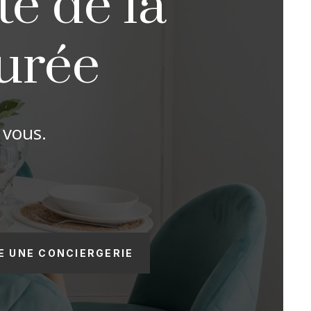
te de la
durée
 vous.
E UNE CONCIERGERIE